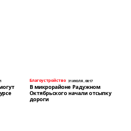
Благоустройство
1
31 ИЮЛЯ , 08:17
могут
В микрорайоне Радужном
урсе
Октябрьского начали отсыпку
дороги