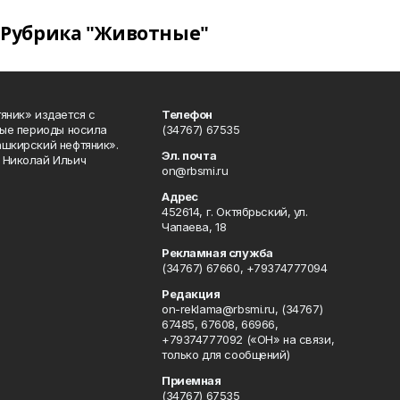
Рубрика "Животные"
яник» издается с
Телефон
ные периоды носила
(34767) 67535
ашкирский нефтяник».
Эл. почта
 Николай Ильич
on@rbsmi.ru
Адрес
452614, г. Октябрьский, ул.
Чапаева, 18
Рекламная служба
(34767) 67660, +79374777094
Редакция
on-reklama@rbsmi.ru, (34767)
67485, 67608, 66966,
+79374777092 («ОН» на связи,
только для сообщений)
Приемная
(34767) 67535