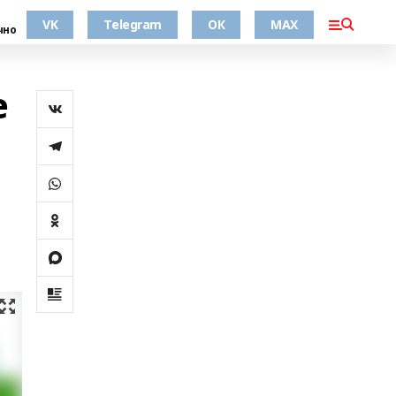
VK
Telegram
ОК
MAX
чно
е