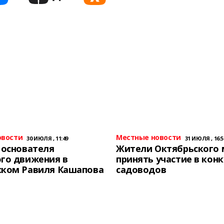
овости
Местные новости
30 ИЮЛЯ , 11:49
31 ИЮЛЯ , 16:5
 основателя
Жители Октябрьского 
го движения в
принять участие в конк
ском Равиля Кашапова
садоводов