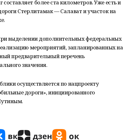
составляет более ста километров. Уже есть и
дороги Стерлитамак — Салават и участок на
е.
о при выделении дополнительных федеральных
 реализацию мероприятий, запланированных на
нный предварительный перечень
льного значения.
ублики осуществляется по нацпроекту
обильные дороги», инициированного
Путиным.