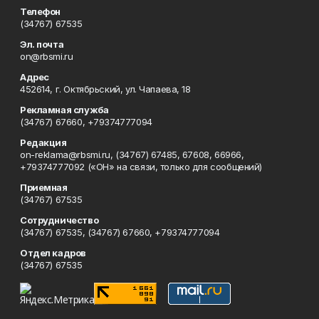
Телефон
(34767) 67535
Эл. почта
on@rbsmi.ru
Адрес
452614, г. Октябрьский, ул. Чапаева, 18
Рекламная служба
(34767) 67660, +79374777094
Редакция
on-reklama@rbsmi.ru, (34767) 67485, 67608, 66966,
+79374777092 («ОН» на связи, только для сообщений)
Приемная
(34767) 67535
Сотрудничество
(34767) 67535, (34767) 67660, +79374777094
Отдел кадров
(34767) 67535