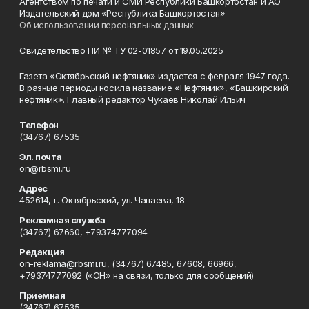
Агентством по печати и СМИ Республики Башкортостан и АО
Издательский дом «Республика Башкортостан»
Об использовании персональных данных
Свидетельство ПИ № ТУ 02-01857 от 19.05.2025
Газета «Октябрьский нефтяник» издается с февраля 1947 года.
В разные периоды носила название «Нефтяник», «Башкирский
нефтяник». Главный редактор Чукаев Николай Ильич
Телефон
(34767) 67535
Эл. почта
on@rbsmi.ru
Адрес
452614, г. Октябрьский, ул. Чапаева, 18
Рекламная служба
(34767) 67660, +79374777094
Редакция
on-reklama@rbsmi.ru, (34767) 67485, 67608, 66966,
+79374777092 («ОН» на связи, только для сообщений)
Приемная
(34767) 67535