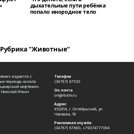
»
дыхательные пути ребёнка
попало инородное тело
Рубрика "Животные"
яник» издается с
Телефон
ные периоды носила
(34767) 67535
ашкирский нефтяник».
Эл. почта
 Николай Ильич
on@rbsmi.ru
Адрес
452614, г. Октябрьский, ул.
Чапаева, 18
Рекламная служба
(34767) 67660, +79374777094