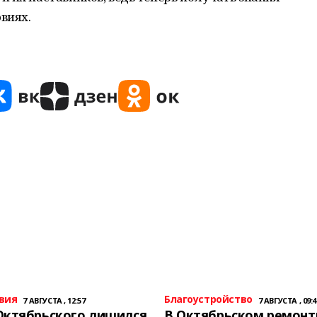
виях.
вия
Благоустройство
7 АВГУСТА , 12:57
7 АВГУСТА , 09:4
Октябрьского лишился
В Октябрьском ремон