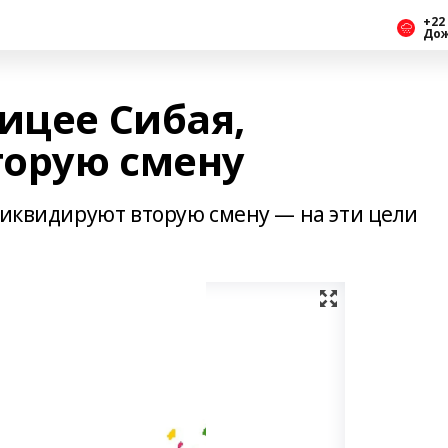
+22 
До
ицее Сибая,
орую смену
ликвидируют вторую смену — на эти цели