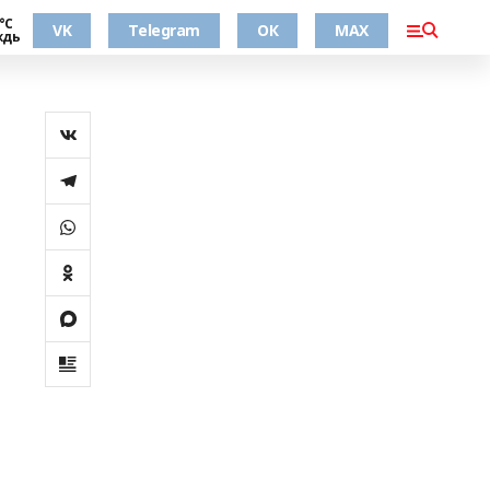
°С
VK
Telegram
ОК
MAX
ждь