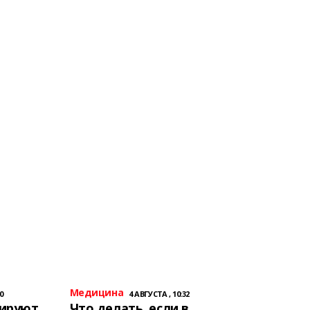
Медицина
0
4 АВГУСТА , 10:32
тируют
Что делать, если в