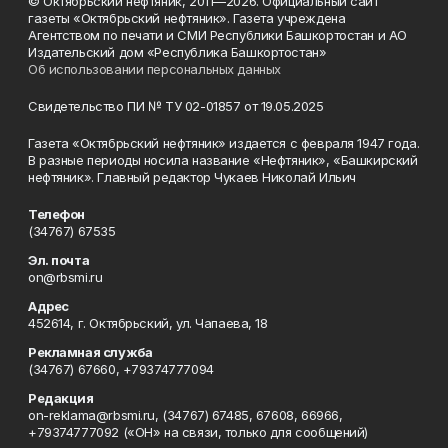
© Октябрьский нефтяник, 2011—2026. Официальный сайт
газеты «Октябрьский нефтяник». Газета учреждена
Агентством по печати и СМИ Республики Башкортостан и АО
Издательский дом «Республика Башкортостан»
Об использовании персональных данных
Свидетельство ПИ № ТУ 02-01857 от 19.05.2025
Газета «Октябрьский нефтяник» издается с февраля 1947 года.
В разные периоды носила название «Нефтяник», «Башкирский
нефтяник». Главный редактор Чукаев Николай Ильич
Телефон
(34767) 67535
Эл. почта
on@rbsmi.ru
Адрес
452614, г. Октябрьский, ул. Чапаева, 18
Рекламная служба
(34767) 67660, +79374777094
Редакция
on-reklama@rbsmi.ru, (34767) 67485, 67608, 66966,
+79374777092 («ОН» на связи, только для сообщений)