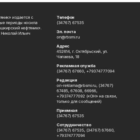
яник» издается с
Телефон
ные периоды носила
(34767) 67535
ашкирский нефтяник».
Эл. почта
 Николай Ильич
on@rbsmi.ru
Адрес
452614, г. Октябрьский, ул.
Чапаева, 18
Рекламная служба
(34767) 67660, +79374777094
Редакция
on-reklama@rbsmi.ru, (34767)
67485, 67608, 66966,
+79374777092 («ОН» на связи,
только для сообщений)
Приемная
(34767) 67535
Сотрудничество
(34767) 67535, (34767) 67660,
+79374777094