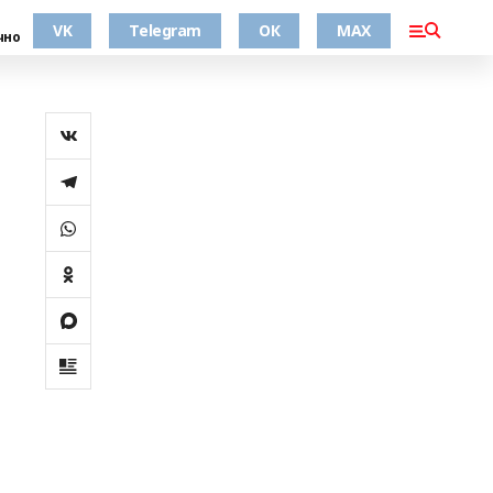
VK
Telegram
ОК
MAX
чно