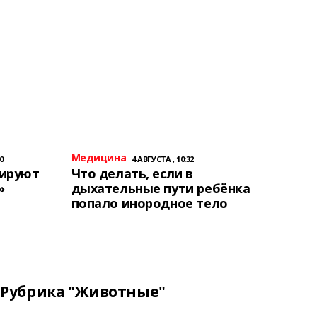
Медицина
0
4 АВГУСТА , 10:32
тируют
Что делать, если в
»
дыхательные пути ребёнка
попало инородное тело
Рубрика "Животные"