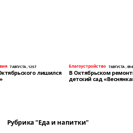
вия
Благоустройство
7 АВГУСТА , 12:57
7 АВГУСТА , 09:4
Октябрьского лишился
В Октябрьском ремон
»
детский сад «Веснянка
Рубрика "Еда и напитки"