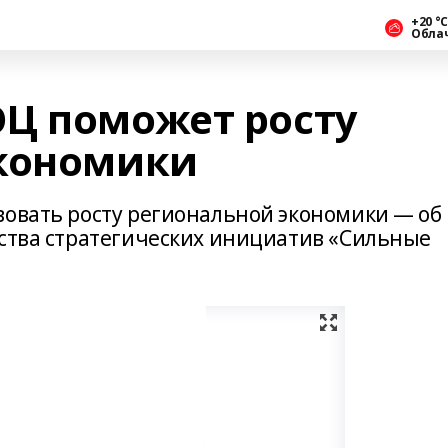
+20 °С
Обла
Ц поможет росту
экономики
вовать росту региональной экономики — об
тства стратегических инициатив «Сильные