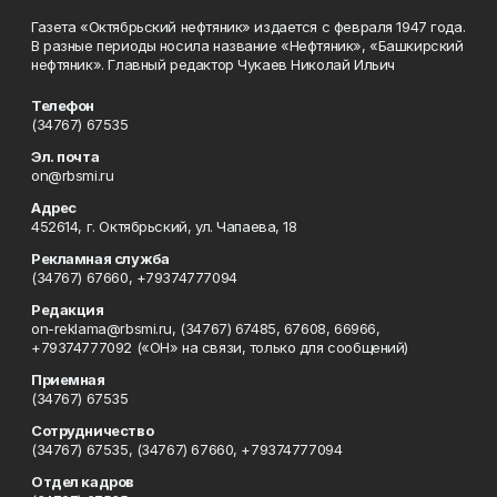
Газета «Октябрьский нефтяник» издается с февраля 1947 года.
В разные периоды носила название «Нефтяник», «Башкирский
нефтяник». Главный редактор Чукаев Николай Ильич
Телефон
(34767) 67535
Эл. почта
on@rbsmi.ru
Адрес
452614, г. Октябрьский, ул. Чапаева, 18
Рекламная служба
(34767) 67660, +79374777094
Редакция
on-reklama@rbsmi.ru, (34767) 67485, 67608, 66966,
+79374777092 («ОН» на связи, только для сообщений)
Приемная
(34767) 67535
Сотрудничество
(34767) 67535, (34767) 67660, +79374777094
Отдел кадров