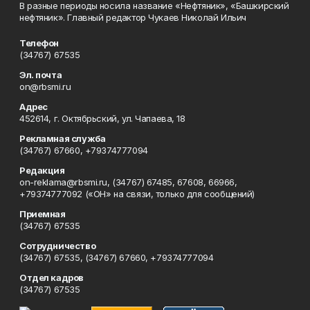
В разные периоды носила название «Нефтяник», «Башкирский
нефтяник». Главный редактор Чукаев Николай Ильич
Телефон
(34767) 67535
Эл. почта
on@rbsmi.ru
Адрес
452614, г. Октябрьский, ул. Чапаева, 18
Рекламная служба
(34767) 67660, +79374777094
Редакция
on-reklama@rbsmi.ru, (34767) 67485, 67608, 66966,
+79374777092 («ОН» на связи, только для сообщений)
Приемная
(34767) 67535
Сотрудничество
(34767) 67535, (34767) 67660, +79374777094
Отдел кадров
(34767) 67535