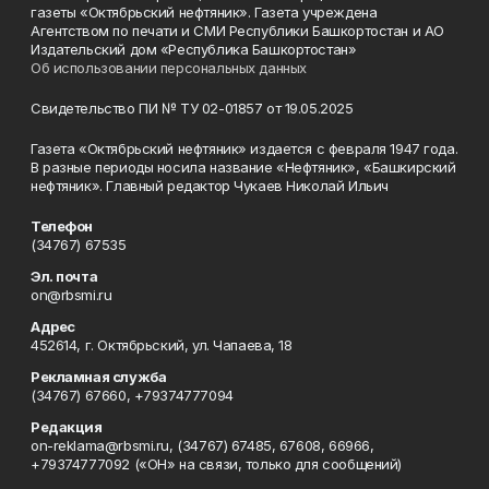
газеты «Октябрьский нефтяник». Газета учреждена
Агентством по печати и СМИ Республики Башкортостан и АО
Издательский дом «Республика Башкортостан»
Об использовании персональных данных
Свидетельство ПИ № ТУ 02-01857 от 19.05.2025
Газета «Октябрьский нефтяник» издается с февраля 1947 года.
В разные периоды носила название «Нефтяник», «Башкирский
нефтяник». Главный редактор Чукаев Николай Ильич
Телефон
(34767) 67535
Эл. почта
on@rbsmi.ru
Адрес
452614, г. Октябрьский, ул. Чапаева, 18
Рекламная служба
(34767) 67660, +79374777094
Редакция
on-reklama@rbsmi.ru, (34767) 67485, 67608, 66966,
+79374777092 («ОН» на связи, только для сообщений)