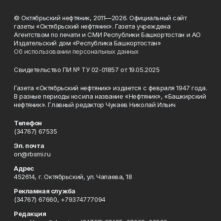
© Октябрьский нефтяник, 2011—2026. Официальный сайт
газеты «Октябрьский нефтяник». Газета учреждена
Агентством по печати и СМИ Республики Башкортостан и АО
Издательский дом «Республика Башкортостан»
Об использовании персональных данных
Свидетельство ПИ № ТУ 02-01857 от 19.05.2025
Газета «Октябрьский нефтяник» издается с февраля 1947 года.
В разные периоды носила название «Нефтяник», «Башкирский
нефтяник». Главный редактор Чукаев Николай Ильич
Телефон
(34767) 67535
Эл. почта
on@rbsmi.ru
Адрес
452614, г. Октябрьский, ул. Чапаева, 18
Рекламная служба
(34767) 67660, +79374777094
Редакция