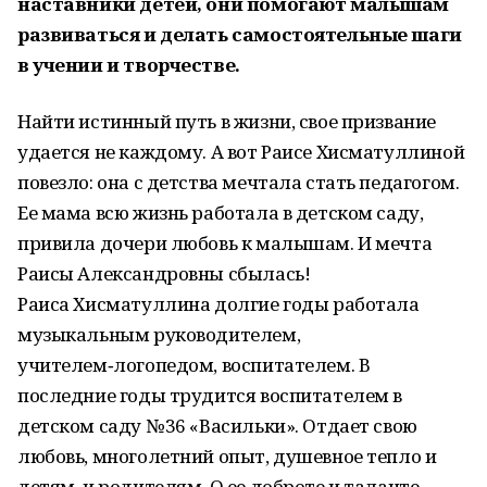
наставники детей, они помогают малышам
развиваться и делать самостоятельные шаги
в учении и творчестве.
Найти истинный путь в жизни, свое призвание
удается не каждому. А вот Раисе Хисматуллиной
повезло: она с детства мечтала стать педагогом.
Ее мама всю жизнь работала в детском саду,
привила дочери любовь к малышам. И мечта
Раисы Александровны сбылась!
Раиса Хисматуллина долгие годы работала
музыкальным руководителем,
учителем‑логопедом, воспитателем. В
последние годы трудится воспитателем в
детском саду № 36 «Васильки». Отдает свою
любовь, многолетний опыт, душевное тепло и
детям, и родителям. О ее доброте и таланте