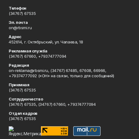
Телефон
(34767) 67535
Эл. почта
on@rbsmi.ru
Адрес
452614, г. Октябрьский, ул. Чапаева, 18
Рекламная служба
(34767) 67660, +79374777094
Редакция
on-reklama@rbsmi.ru, (34767) 67485, 67608, 66966,
+79374777092 («ОН» на связи, только для сообщений)
Приемная
(34767) 67535
Сотрудничество
(34767) 67535, (34767) 67660, +79374777094
Отдел кадров
(34767) 67535