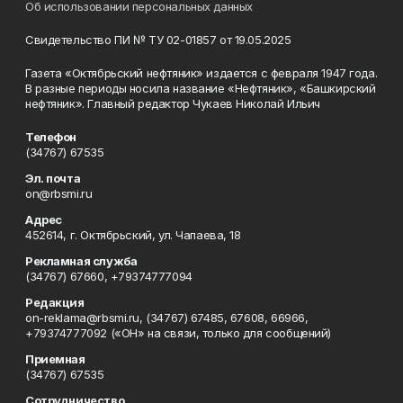
Об использовании персональных данных
Свидетельство ПИ № ТУ 02-01857 от 19.05.2025
Газета «Октябрьский нефтяник» издается с февраля 1947 года.
В разные периоды носила название «Нефтяник», «Башкирский
нефтяник». Главный редактор Чукаев Николай Ильич
Телефон
(34767) 67535
Эл. почта
on@rbsmi.ru
Адрес
452614, г. Октябрьский, ул. Чапаева, 18
Рекламная служба
(34767) 67660, +79374777094
Редакция
on-reklama@rbsmi.ru, (34767) 67485, 67608, 66966,
+79374777092 («ОН» на связи, только для сообщений)
Приемная
(34767) 67535
Сотрудничество