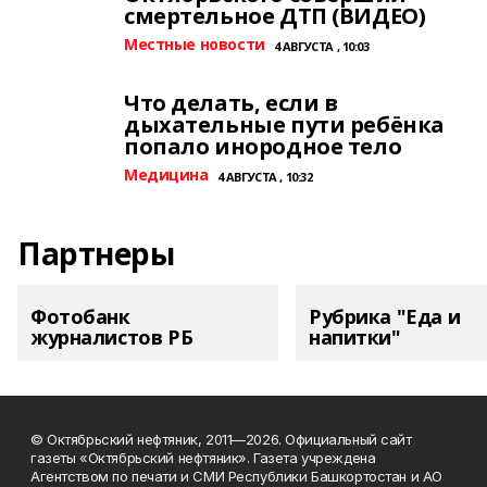
смертельное ДТП (ВИДЕО)
Местные новости
4 АВГУСТА , 10:03
Что делать, если в
дыхательные пути ребёнка
попало инородное тело
Медицина
4 АВГУСТА , 10:32
Партнеры
Фотобанк
Рубрика "Еда и
журналистов РБ
напитки"
© Октябрьский нефтяник, 2011—2026. Официальный сайт
газеты «Октябрьский нефтяник». Газета учреждена
Агентством по печати и СМИ Республики Башкортостан и АО