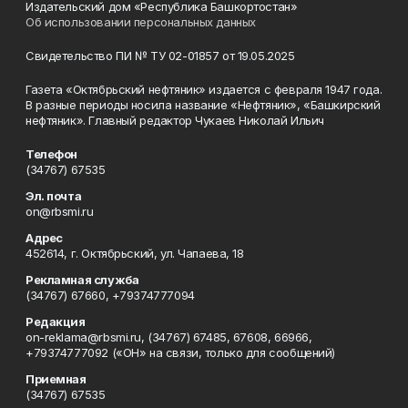
Издательский дом «Республика Башкортостан»
Об использовании персональных данных
Свидетельство ПИ № ТУ 02-01857 от 19.05.2025
Газета «Октябрьский нефтяник» издается с февраля 1947 года.
В разные периоды носила название «Нефтяник», «Башкирский
нефтяник». Главный редактор Чукаев Николай Ильич
Телефон
(34767) 67535
Эл. почта
on@rbsmi.ru
Адрес
452614, г. Октябрьский, ул. Чапаева, 18
Рекламная служба
(34767) 67660, +79374777094
Редакция
on-reklama@rbsmi.ru, (34767) 67485, 67608, 66966,
+79374777092 («ОН» на связи, только для сообщений)
Приемная
(34767) 67535