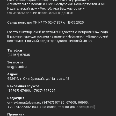
Агентством по печати и СМИ Республики Башкортостан и АО
Издательский дом «Республика Башкортостан»
Об использовании персональных данных
Свидетельство ПИ № ТУ 02-01857 от 19.05.2025
Газета «Октябрьский нефтяник» издается с февраля 1947 года.
В разные периоды носила название «Нефтяник», «Башкирский
нефтяник». Главный редактор Чукаев Николай Ильич
Телефон
(34767) 67535
Эл. почта
on@rbsmi.ru
Адрес
452614, г. Октябрьский, ул. Чапаева, 18
Рекламная служба
(34767) 67660, +79374777094
Редакция
on-reklama@rbsmi.ru, (34767) 67485, 67608, 66966,
+79374777092 («ОН» на связи, только для сообщений)
Приемная