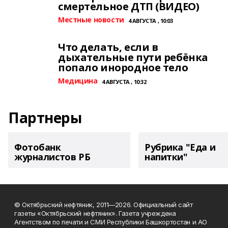
смертельное ДТП (ВИДЕО)
Местные новости
4 АВГУСТА , 10:03
Что делать, если в
дыхательные пути ребёнка
попало инородное тело
Медицина
4 АВГУСТА , 10:32
Партнеры
Фотобанк
Рубрика "Еда и
журналистов РБ
напитки"
© Октябрьский нефтяник, 2011—2026. Официальный сайт
газеты «Октябрьский нефтяник». Газета учреждена
Агентством по печати и СМИ Республики Башкортостан и АО