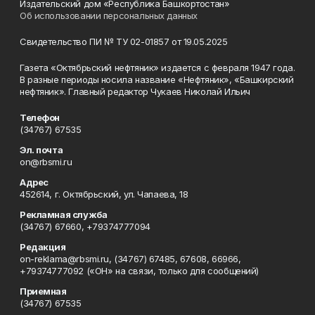
Издательский дом «Республика Башкортостан»
Об использовании персональных данных
Свидетельство ПИ № ТУ 02-01857 от 19.05.2025
Газета «Октябрьский нефтяник» издается с февраля 1947 года.
В разные периоды носила название «Нефтяник», «Башкирский
нефтяник». Главный редактор Чукаев Николай Ильич
Телефон
(34767) 67535
Эл. почта
on@rbsmi.ru
Адрес
452614, г. Октябрьский, ул. Чапаева, 18
Рекламная служба
(34767) 67660, +79374777094
Редакция
on-reklama@rbsmi.ru, (34767) 67485, 67608, 66966,
+79374777092 («ОН» на связи, только для сообщений)
Приемная
(34767) 67535