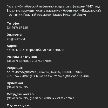
Газета «Октябрьский нефтяник» издается с февраля 1947 года.
В разные периоды носила название «Нефтяник», «Башкирский
нефтяник». Главный редактор Чукаев Николай Ильич
Телефон
(34767) 67535
Эл. почта
on@rbsmi.ru
Адрес
452614, г. Октябрьский, ул. Чапаева, 18
Рекламная служба
(34767) 67660, +79374777094
Редакция
on-reklama@rbsmi.ru, (34767) 67485, 67608, 66966,
+79374777092 («ОН» на связи, только для сообщений)
Приемная
(34767) 67535
Сотрудничество
(34767) 67535, (34767) 67660, +79374777094
Отдел кадров