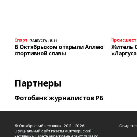
Спорт
Происшест
7 АВГУСТА , 13:11
В Октябрьском открыли Аллею
Житель 
спортивной славы
«Ларгуса
Партнеры
Фотобанк журналистов РБ
© Октябрьский нефтяник, 2011—2026.
Свидетел
Официальный сайт газеты «Октябрьский
нефтяник». Газета учреждена Агентством по