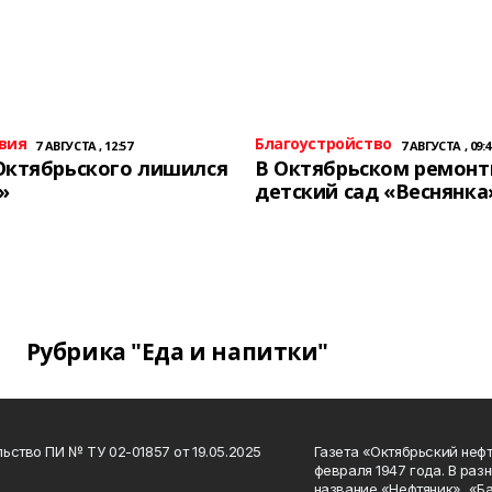
вия
Благоустройство
7 АВГУСТА , 12:57
7 АВГУСТА , 09:4
Октябрьского лишился
В Октябрьском ремон
»
детский сад «Веснянка
Рубрика "Еда и напитки"
ьство ПИ № ТУ 02-01857 от 19.05.2025
Газета «Октябрьский нефт
февраля 1947 года. В раз
название «Нефтяник», «Б