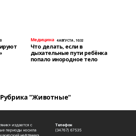
Медицина
0
4 АВГУСТА , 10:32
тируют
Что делать, если в
»
дыхательные пути ребёнка
попало инородное тело
Рубрика "Животные"
яник» издается с
Телефон
ные периоды носила
(34767) 67535
ашкирский нефтяник».