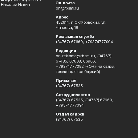
Эл. почта
 Николай Ильич
on@rbsmi.ru
Адрес
452614, г. Октябрьский, ул.
Чапаева, 18
Рекламная служба
(34767) 67660, +79374777094
Редакция
on-reklama@rbsmi.ru, (34767)
67485, 67608, 66966,
+79374777092 («ОН» на связи,
только для сообщений)
Приемная
(34767) 67535
Сотрудничество
(34767) 67535, (34767) 67660,
+79374777094
Отдел кадров
(34767) 67535