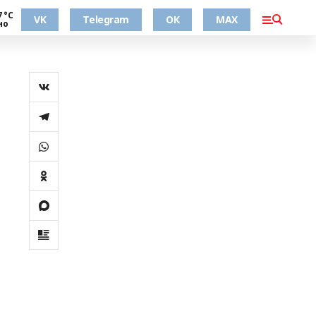
7 °С
VK
Telegram
ОК
MAX
но