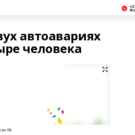
+2
Яс
вух автоавариях
ыре человека
 по РБ