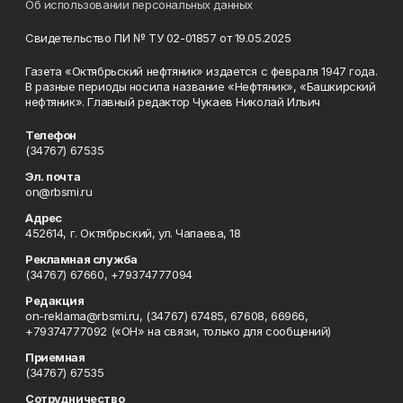
Об использовании персональных данных
Свидетельство ПИ № ТУ 02-01857 от 19.05.2025
Газета «Октябрьский нефтяник» издается с февраля 1947 года.
В разные периоды носила название «Нефтяник», «Башкирский
нефтяник». Главный редактор Чукаев Николай Ильич
Телефон
(34767) 67535
Эл. почта
on@rbsmi.ru
Адрес
452614, г. Октябрьский, ул. Чапаева, 18
Рекламная служба
(34767) 67660, +79374777094
Редакция
on-reklama@rbsmi.ru, (34767) 67485, 67608, 66966,
+79374777092 («ОН» на связи, только для сообщений)
Приемная
(34767) 67535
Сотрудничество