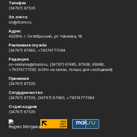
Телефон
(34767) 67535
Эл. почта
on@rbsmi.ru
Адрес
452614, г. Октябрьский, ул. Чапаева, 18
Рекламная служба
(34767) 67660, +79374777094
Редакция
on-reklama@rbsmi.ru, (34767) 67485, 67608, 66966,
+79374777092 («ОН» на связи, только для сообщений)
Приемная
(34767) 67535
Сотрудничество
(34767) 67535, (34767) 67660, +79374777094
Отдел кадров
(34767) 67535