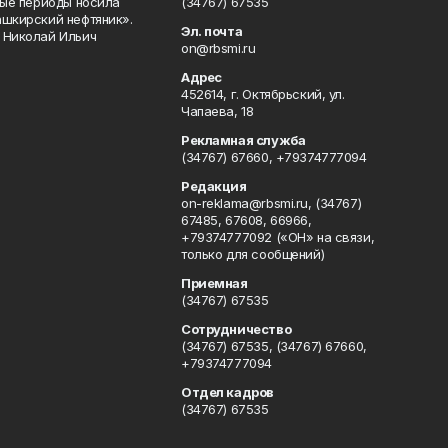
ные периоды носила
(34767) 67535
ашкирский нефтяник».
Эл. почта
 Николай Ильич
on@rbsmi.ru
Адрес
452614, г. Октябрьский, ул.
Чапаева, 18
Рекламная служба
(34767) 67660, +79374777094
Редакция
on-reklama@rbsmi.ru, (34767)
67485, 67608, 66966,
+79374777092 («ОН» на связи,
только для сообщений)
Приемная
(34767) 67535
Сотрудничество
(34767) 67535, (34767) 67660,
+79374777094
Отдел кадров
(34767) 67535