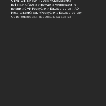
Официальный сайт газеты «Октябрьский
нефтяник». Газета учреждена Агентством по
печати и СМИ Республики Башкортостан и АО
Издательский дом «Республика Башкортостан»
Об использовании персональных данных