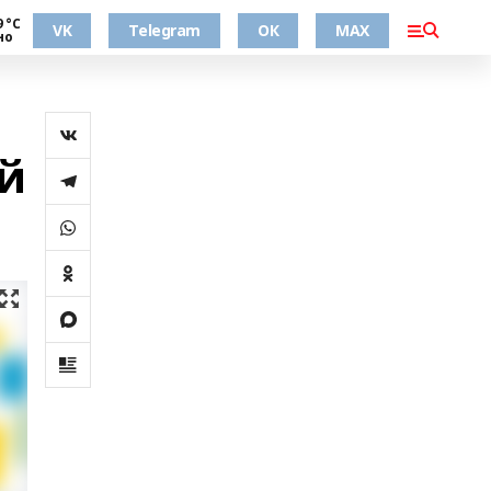
9 °С
VK
Telegram
ОК
MAX
но
й