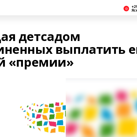
+2
Яс
ая детсадом
иненных выплатить е
ей «премии»