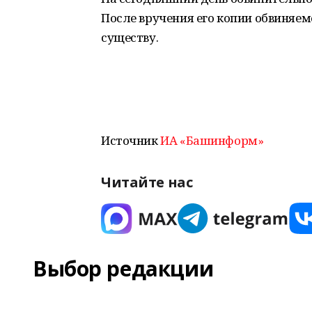
После вручения его копии обвиняем
существу.
Источник
ИА «Башинформ»
Читайте нас
Выбор редакции