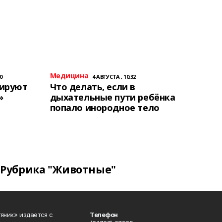
Медицина
0
4 АВГУСТА , 10:32
тируют
Что делать, если в
»
дыхательные пути ребёнка
попало инородное тело
Рубрика "Животные"
яник» издается с
Телефон