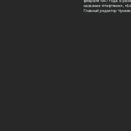
февраля 1947 года. В раз
название «Нефтяник», «Б
Главный редактор Чукаев