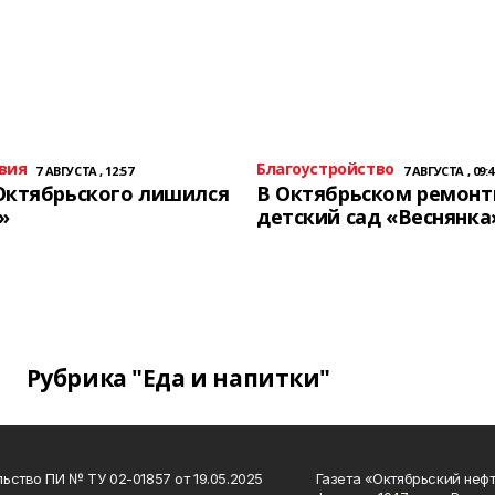
вия
Благоустройство
7 АВГУСТА , 12:57
7 АВГУСТА , 09:4
Октябрьского лишился
В Октябрьском ремон
»
детский сад «Веснянка
Рубрика "Еда и напитки"
ьство ПИ № ТУ 02-01857 от 19.05.2025
Газета «Октябрьский нефт