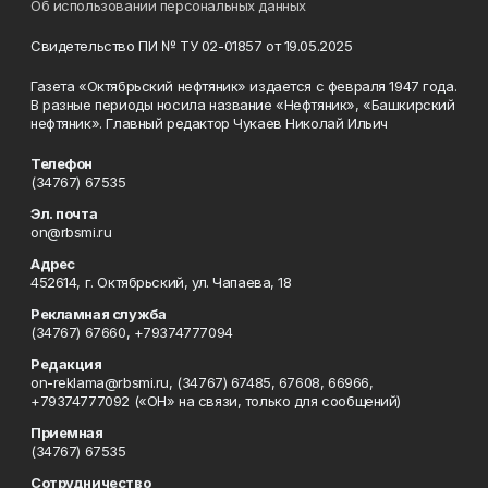
Об использовании персональных данных
Свидетельство ПИ № ТУ 02-01857 от 19.05.2025
Газета «Октябрьский нефтяник» издается с февраля 1947 года.
В разные периоды носила название «Нефтяник», «Башкирский
нефтяник». Главный редактор Чукаев Николай Ильич
Телефон
(34767) 67535
Эл. почта
on@rbsmi.ru
Адрес
452614, г. Октябрьский, ул. Чапаева, 18
Рекламная служба
(34767) 67660, +79374777094
Редакция
on-reklama@rbsmi.ru, (34767) 67485, 67608, 66966,
+79374777092 («ОН» на связи, только для сообщений)
Приемная
(34767) 67535
Сотрудничество