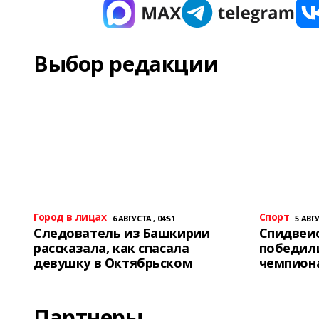
Выбор редакции
Город в лицах
Спорт
6 АВГУСТА , 04:51
5 АВГУ
Следователь из Башкирии
Спидвеис
рассказала, как спасала
победили
девушку в Октябрьском
чемпион
Партнеры