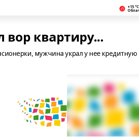
+15 °С
Обла
вор квартиру...
нсионерки, мужчина украл у нее кредитную