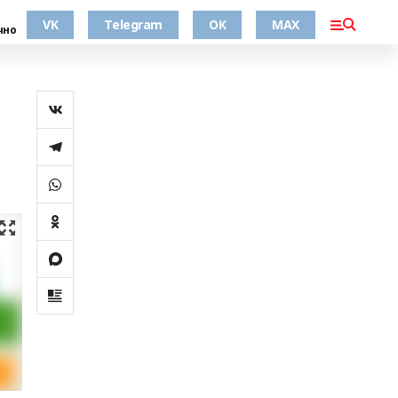
VK
Telegram
ОК
MAX
чно