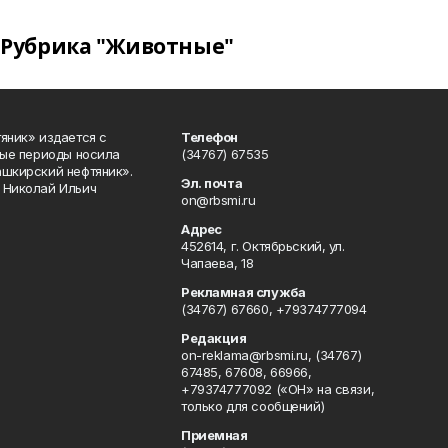
Рубрика "Животные"
яник» издается с
Телефон
ные периоды носила
(34767) 67535
ашкирский нефтяник».
Эл. почта
 Николай Ильич
on@rbsmi.ru
Адрес
452614, г. Октябрьский, ул.
Чапаева, 18
Рекламная служба
(34767) 67660, +79374777094
Редакция
on-reklama@rbsmi.ru, (34767)
67485, 67608, 66966,
+79374777092 («ОН» на связи,
только для сообщений)
Приемная