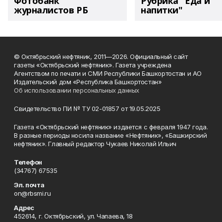
Фотобанк
Рубрика "Еда и
журналистов РБ
напитки"
© Октябрьский нефтяник, 2011—2026. Официальный сайт
газеты «Октябрьский нефтяник». Газета учреждена
Агентством по печати и СМИ Республики Башкортостан и АО
Издательский дом «Республика Башкортостан»
Об использовании персональных данных
Свидетельство ПИ № ТУ 02-01857 от 19.05.2025
Газета «Октябрьский нефтяник» издается с февраля 1947 года.
В разные периоды носила название «Нефтяник», «Башкирский
нефтяник». Главный редактор Чукаев Николай Ильич
Телефон
(34767) 67535
Эл. почта
on@rbsmi.ru
Адрес
452614, г. Октябрьский, ул. Чапаева, 18