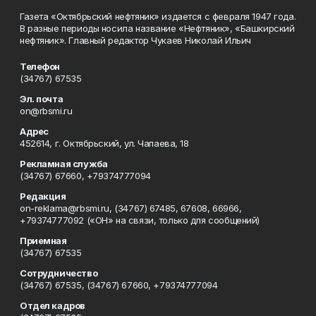
Газета «Октябрьский нефтяник» издается с февраля 1947 года.
В разные периоды носила название «Нефтяник», «Башкирский
нефтяник». Главный редактор Чукаев Николай Ильич
Телефон
(34767) 67535
Эл. почта
on@rbsmi.ru
Адрес
452614, г. Октябрьский, ул. Чапаева, 18
Рекламная служба
(34767) 67660, +79374777094
Редакция
on-reklama@rbsmi.ru, (34767) 67485, 67608, 66966,
+79374777092 («ОН» на связи, только для сообщений)
Приемная
(34767) 67535
Сотрудничество
(34767) 67535, (34767) 67660, +79374777094
Отдел кадров