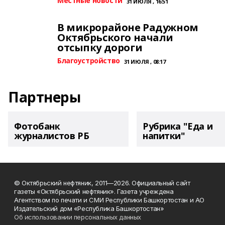
Местные новости
31 ИЮЛЯ , 16:51
В микрорайоне Радужном
Октябрьского начали
отсыпку дороги
Благоустройство
31 ИЮЛЯ , 08:17
Партнеры
Фотобанк
Рубрика "Еда и
журналистов РБ
напитки"
© Октябрьский нефтяник, 2011—2026. Официальный сайт
газеты «Октябрьский нефтяник». Газета учреждена
Агентством по печати и СМИ Республики Башкортостан и АО
Издательский дом «Республика Башкортостан»
Об использовании персональных данных