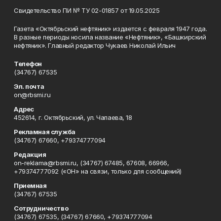
Свидетельство ПИ № ТУ 02-01857 от 19.05.2025
Газета «Октябрьский нефтяник» издается с февраля 1947 года.
В разные периоды носила название «Нефтяник», «Башкирский
нефтяник». Главный редактор Чукаев Николай Ильич
Телефон
(34767) 67535
Эл. почта
on@rbsmi.ru
Адрес
452614, г. Октябрьский, ул. Чапаева, 18
Рекламная служба
(34767) 67660, +79374777094
Редакция
on-reklama@rbsmi.ru, (34767) 67485, 67608, 66966,
+79374777092 («ОН» на связи, только для сообщений)
Приемная
(34767) 67535
Сотрудничество
(34767) 67535, (34767) 67660, +79374777094