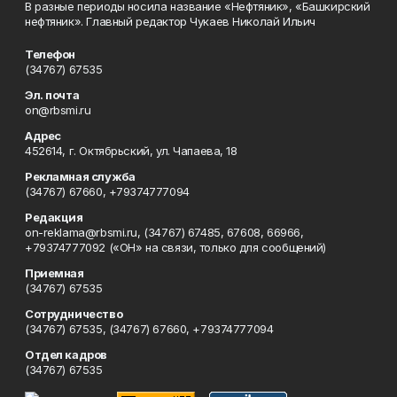
В разные периоды носила название «Нефтяник», «Башкирский
нефтяник». Главный редактор Чукаев Николай Ильич
Телефон
(34767) 67535
Эл. почта
on@rbsmi.ru
Адрес
452614, г. Октябрьский, ул. Чапаева, 18
Рекламная служба
(34767) 67660, +79374777094
Редакция
on-reklama@rbsmi.ru, (34767) 67485, 67608, 66966,
+79374777092 («ОН» на связи, только для сообщений)
Приемная
(34767) 67535
Сотрудничество
(34767) 67535, (34767) 67660, +79374777094
Отдел кадров
(34767) 67535