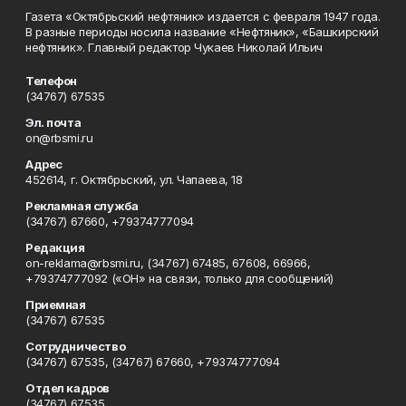
Газета «Октябрьский нефтяник» издается с февраля 1947 года.
В разные периоды носила название «Нефтяник», «Башкирский
нефтяник». Главный редактор Чукаев Николай Ильич
Телефон
(34767) 67535
Эл. почта
on@rbsmi.ru
Адрес
452614, г. Октябрьский, ул. Чапаева, 18
Рекламная служба
(34767) 67660, +79374777094
Редакция
on-reklama@rbsmi.ru, (34767) 67485, 67608, 66966,
+79374777092 («ОН» на связи, только для сообщений)
Приемная
(34767) 67535
Сотрудничество
(34767) 67535, (34767) 67660, +79374777094
Отдел кадров
(34767) 67535