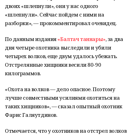
двоих «шлепнули», они у нас одного
«шлепнули». Сейчас пойдем с ними на
разборки», — прокомментировал очевидец.
По данным издания
«Балтач таннары»
, за два
дня четыре охотника выследили и убили
четырех волков, еще двум удалось убежать.
Отстрелянные хищники весили 80-90
килограммов.
«Охота на волков — дело опасное. Поэтому
лучше совместными усилиями охотиться на
таких хищников», — сказал опытный охотник
Фарис Галяутдинов.
Отмечается, что у охотников на отстрел волков