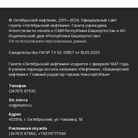
© Октябрьский нефтяник, 2011—2026. Официальный сайт
газеты «Октябрьский нефтяник». Газета учреждена
Агентством по печати и СМИ Республики Башкортостан и АО
Издательский дом «Республика Башкортостан»
Об использовании персональных данных
Свидетельство ПИ № ТУ 02-01857 от 19.05.2025
Газета «Октябрьский нефтяник» издается с февраля 1947 года.
В разные периоды носила название «Нефтяник», «Башкирский
нефтяник». Главный редактор Чукаев Николай Ильич
Телефон
(34767) 67535
Эл. почта
on@rbsmi.ru
Адрес
452614, г. Октябрьский, ул. Чапаева, 18
Рекламная служба
(34767) 67660, +79374777094