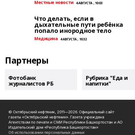
Местные новости
4 АВГУСТА , 10:03
Что делать, если в
дыхательные пути ребёнка
попало инородное тело
Медицина
4 АВГУСТА , 10:32
Партнеры
Фотобанк
Рубрика "Еда и
журналистов РБ
напитки"
© Октябрьский нефтяник, 2011—2026. Официальный сайт
газеты «Октябрьский нефтяник». Газета учреждена
Агентством по печати и СМИ Республики Башкортостан и АО
Издательский дом «Республика Башкортостан»
Об использовании персональных данных