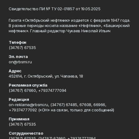
Свидетельство ПИ № ТУ 02-01857 от 19.05.2025
Газета «Октябрьский нефтяник» издается с февраля 1947 года.
В разные периоды носила название «Нефтяник», «Башкирский
нефтяник». Главный редактор Чукаев Николай Ильич
Телефон
(34767) 67535
Эл. почта
on@rbsmi.ru
Адрес
452614, г. Октябрьский, ул. Чапаева, 18
Рекламная служба
(34767) 67660, +79374777094
Редакция
on-reklama@rbsmi.ru, (34767) 67485, 67608, 66966,
+79374777092 («ОН» на связи, только для сообщений)
Приемная
(34767) 67535
Сотрудничество
(34767) 67535, (34767) 67660, +79374777094