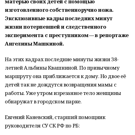
матерью своих детей с помощью
изготовленного собственноручно ножа.
Эксклюзивные кадры последних минут
жизни потерпевшей и следственного
эксперимента с преступником — в репортаже
Ангелины Машкиной.
На этих кадрах последние минуты жизни 38-
летней Альбины Квашниной. По привычному
маршруту она приближается к дому. Но двое её
детей так не дождутся возвращения мамы с
работы. Уже утром изрезанное тело женщины
обнаружат в городском парке.
Евгений Каневский, старший помощник
руководителя
СУ
СК
РФ
по
РБ
: