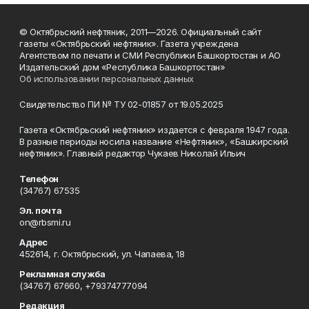
© Октябрьский нефтяник, 2011—2026. Официальный сайт
газеты «Октябрьский нефтяник». Газета учреждена
Агентством по печати и СМИ Республики Башкортостан и АО
Издательский дом «Республика Башкортостан»
Об использовании персональных данных
Свидетельство ПИ № ТУ 02-01857 от 19.05.2025
Газета «Октябрьский нефтяник» издается с февраля 1947 года.
В разные периоды носила название «Нефтяник», «Башкирский
нефтяник». Главный редактор Чукаев Николай Ильич
Телефон
(34767) 67535
Эл. почта
on@rbsmi.ru
Адрес
452614, г. Октябрьский, ул. Чапаева, 18
Рекламная служба
(34767) 67660, +79374777094
Редакция