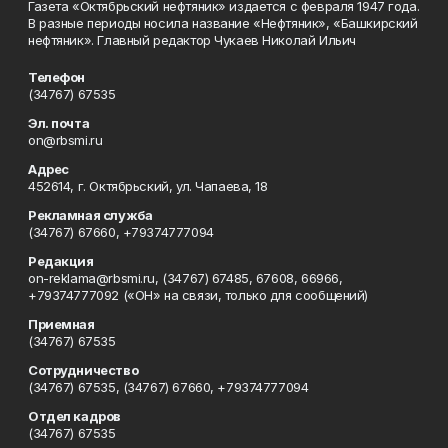
Газета «Октябрьский нефтяник» издается с февраля 1947 года.
В разные периоды носила название «Нефтяник», «Башкирский
нефтяник». Главный редактор Чукаев Николай Ильич
Телефон
(34767) 67535
Эл. почта
on@rbsmi.ru
Адрес
452614, г. Октябрьский, ул. Чапаева, 18
Рекламная служба
(34767) 67660, +79374777094
Редакция
on-reklama@rbsmi.ru, (34767) 67485, 67608, 66966,
+79374777092 («ОН» на связи, только для сообщений)
Приемная
(34767) 67535
Сотрудничество
(34767) 67535, (34767) 67660, +79374777094
Отдел кадров
(34767) 67535