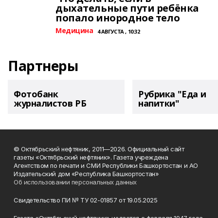
дыхательные пути ребёнка
попало инородное тело
Медицина
4 АВГУСТА , 10:32
Партнеры
Фотобанк
Рубрика "Еда и
журналистов РБ
напитки"
© Октябрьский нефтяник, 2011—2026. Официальный сайт
газеты «Октябрьский нефтяник». Газета учреждена
Агентством по печати и СМИ Республики Башкортостан и АО
Издательский дом «Республика Башкортостан»
Об использовании персональных данных
Свидетельство ПИ № ТУ 02-01857 от 19.05.2025