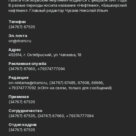
Газета «Октябрьский нефтяник» издается с февраля 1947 года.
В разные периоды носила название «Нефтяник», «Башкирский
нефтяник». Главный редактор Чукаев Николай Ильич
Телефон
(34767) 67535
Эл. почта
on@rbsmi.ru
Адрес
452614, г. Октябрьский, ул. Чапаева, 18
Рекламная служба
(34767) 67660, +79374777094
Редакция
on-reklama@rbsmi.ru, (34767) 67485, 67608, 66966,
+79374777092 («ОН» на связи, только для сообщений)
Приемная
(34767) 67535
Сотрудничество
(34767) 67535, (34767) 67660, +79374777094
Отдел кадров
(34767) 67535