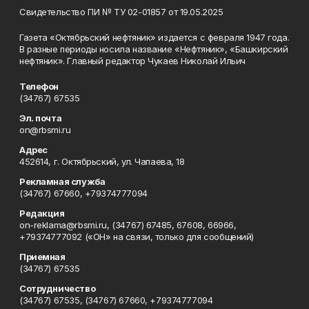
Свидетельство ПИ № ТУ 02-01857 от 19.05.2025
Газета «Октябрьский нефтяник» издается с февраля 1947 года.
В разные периоды носила название «Нефтяник», «Башкирский
нефтяник». Главный редактор Чукаев Николай Ильич
Телефон
(34767) 67535
Эл. почта
on@rbsmi.ru
Адрес
452614, г. Октябрьский, ул. Чапаева, 18
Рекламная служба
(34767) 67660, +79374777094
Редакция
on-reklama@rbsmi.ru, (34767) 67485, 67608, 66966,
+79374777092 («ОН» на связи, только для сообщений)
Приемная
(34767) 67535
Сотрудничество
(34767) 67535, (34767) 67660, +79374777094