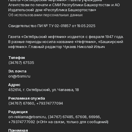
Агентством по печати и СМИ Республики Башкортостан и АО
Издательский дом «Республика Башкортостан»
Об использовании персональных данных
Свидетельство ПИ № ТУ 02-01857 от 19.05.2025
Газета «Октябрьский нефтяник» издается с февраля 1947 года.
В разные периоды носила название «Нефтяник», «Башкирский
нефтяник». Главный редактор Чукаев Николай Ильич
Телефон
(34767) 67535
Эл. почта
on@rbsmi.ru
Адрес
452614, г. Октябрьский, ул. Чапаева, 18
Рекламная служба
(34767) 67660, +79374777094
Редакция
on-reklama@rbsmi.ru, (34767) 67485, 67608, 66966,
+79374777092 («ОН» на связи, только для сообщений)
Приемная