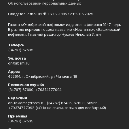
Об использовании персональных данных
Свидетельство ПИ № ТУ 02-01857 от 19.05.2025
Газета «Октябрьский нефтяник» издается с февраля 1947 года.
В разные периоды носила название «Нефтяник», «Башкирский
нефтяник». Главный редактор Чукаев Николай Ильич
Телефон
(34767) 67535
Эл. почта
on@rbsmi.ru
Адрес
452614, г. Октябрьский, ул. Чапаева, 18
Рекламная служба
(34767) 67660, +79374777094
Редакция
on-reklama@rbsmi.ru, (34767) 67485, 67608, 66966,
+79374777092 («ОН» на связи, только для сообщений)
Приемная
(34767) 67535