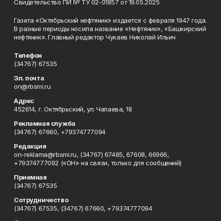
Свидетельство ПИ № ТУ 02-01857 от 19.05.2025
Газета «Октябрьский нефтяник» издается с февраля 1947 года.
В разные периоды носила название «Нефтяник», «Башкирский
нефтяник». Главный редактор Чукаев Николай Ильич
Телефон
(34767) 67535
Эл. почта
on@rbsmi.ru
Адрес
452614, г. Октябрьский, ул. Чапаева, 18
Рекламная служба
(34767) 67660, +79374777094
Редакция
on-reklama@rbsmi.ru, (34767) 67485, 67608, 66966,
+79374777092 («ОН» на связи, только для сообщений)
Приемная
(34767) 67535
Сотрудничество
(34767) 67535, (34767) 67660, +79374777094