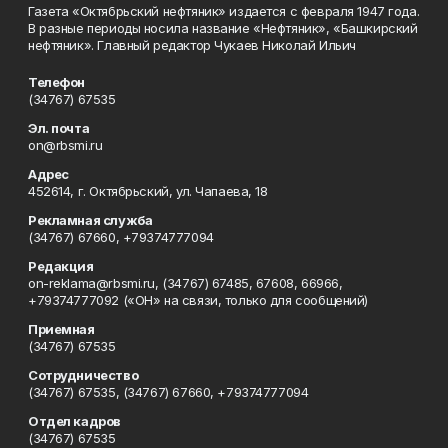
Газета «Октябрьский нефтяник» издается с февраля 1947 года.
В разные периоды носила название «Нефтяник», «Башкирский
нефтяник». Главный редактор Чукаев Николай Ильич
Телефон
(34767) 67535
Эл. почта
on@rbsmi.ru
Адрес
452614, г. Октябрьский, ул. Чапаева, 18
Рекламная служба
(34767) 67660, +79374777094
Редакция
on-reklama@rbsmi.ru, (34767) 67485, 67608, 66966,
+79374777092 («ОН» на связи, только для сообщений)
Приемная
(34767) 67535
Сотрудничество
(34767) 67535, (34767) 67660, +79374777094
Отдел кадров
(34767) 67535