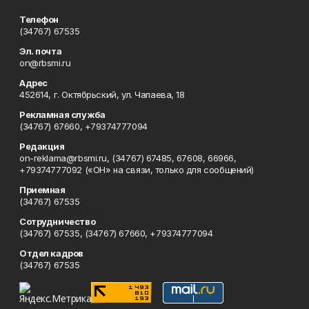
Телефон
(34767) 67535
Эл. почта
on@rbsmi.ru
Адрес
452614, г. Октябрьский, ул. Чапаева, 18
Рекламная служба
(34767) 67660, +79374777094
Редакция
on-reklama@rbsmi.ru, (34767) 67485, 67608, 66966,
+79374777092 («ОН» на связи, только для сообщений)
Приемная
(34767) 67535
Сотрудничество
(34767) 67535, (34767) 67660, +79374777094
Отдел кадров
(34767) 67535