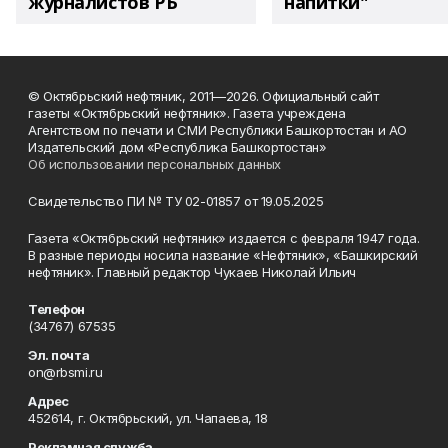
журналистов РБ
напитки"
© Октябрьский нефтяник, 2011—2026. Официальный сайт
газеты «Октябрьский нефтяник». Газета учреждена
Агентством по печати и СМИ Республики Башкортостан и АО
Издательский дом «Республика Башкортостан»
Об использовании персональных данных
Свидетельство ПИ № ТУ 02-01857 от 19.05.2025
Газета «Октябрьский нефтяник» издается с февраля 1947 года.
В разные периоды носила название «Нефтяник», «Башкирский
нефтяник». Главный редактор Чукаев Николай Ильич
Телефон
(34767) 67535
Эл. почта
on@rbsmi.ru
Адрес
452614, г. Октябрьский, ул. Чапаева, 18
Рекламная служба