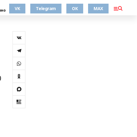
VK
Telegram
ОК
MAX
чно
0