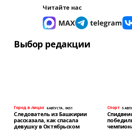
Читайте нас
Выбор редакции
Город в лицах
Спорт
6 АВГУСТА , 04:51
5 АВГУ
Следователь из Башкирии
Спидвеис
рассказала, как спасала
победили
девушку в Октябрьском
чемпион