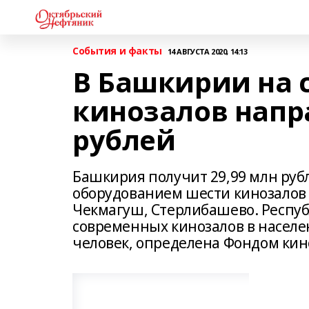
События и факты
14 АВГУСТА 2020, 14:13
В Башкирии на 
кинозалов напр
рублей
Башкирия получит 29,99 млн ру
оборудованием шести кинозалов в
Чекмагуш, Стерлибашево. Республ
современных кинозалов в населе
человек, определена Фондом кино