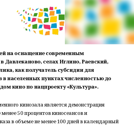
лей на оснащение современным
в Давлеканово, селах Иглино, Раевский,
лика, как получатель субсидии для
 в населенных пунктах численностью до
ндом кино по нацпроекту «Культура».
енного кинозала является демонстрация
 менее 50 процентов киносеансов и
аза в объеме не менее 100 дней в календарный