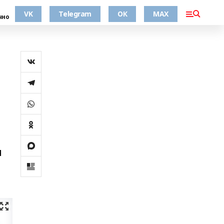
VK
Telegram
ОК
MAX
чно
я