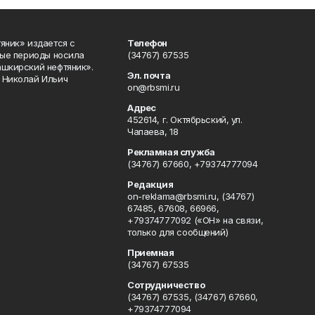
яник» издается с
Телефон
ные периоды носила
(34767) 67535
ашкирский нефтяник».
Эл. почта
 Николай Ильич
on@rbsmi.ru
Адрес
452614, г. Октябрьский, ул.
Чапаева, 18
Рекламная служба
(34767) 67660, +79374777094
Редакция
on-reklama@rbsmi.ru, (34767)
67485, 67608, 66966,
+79374777092 («ОН» на связи,
только для сообщений)
Приемная
(34767) 67535
Сотрудничество
(34767) 67535, (34767) 67660,
+79374777094