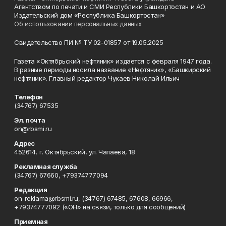
Агентством по печати и СМИ Республики Башкортостан и АО
Издательский дом «Республика Башкортостан»
Об использовании персональных данных
Свидетельство ПИ № ТУ 02-01857 от 19.05.2025
Газета «Октябрьский нефтяник» издается с февраля 1947 года.
В разные периоды носила название «Нефтяник», «Башкирский
нефтяник». Главный редактор Чукаев Николай Ильич
Телефон
(34767) 67535
Эл. почта
on@rbsmi.ru
Адрес
452614, г. Октябрьский, ул. Чапаева, 18
Рекламная служба
(34767) 67660, +79374777094
Редакция
on-reklama@rbsmi.ru, (34767) 67485, 67608, 66966,
+79374777092 («ОН» на связи, только для сообщений)
Приемная