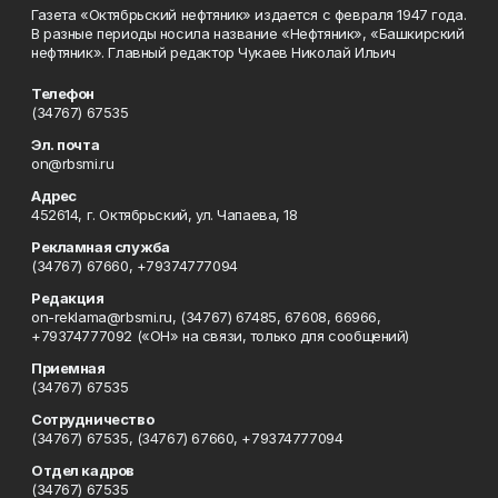
Газета «Октябрьский нефтяник» издается с февраля 1947 года.
В разные периоды носила название «Нефтяник», «Башкирский
нефтяник». Главный редактор Чукаев Николай Ильич
Телефон
(34767) 67535
Эл. почта
on@rbsmi.ru
Адрес
452614, г. Октябрьский, ул. Чапаева, 18
Рекламная служба
(34767) 67660, +79374777094
Редакция
on-reklama@rbsmi.ru, (34767) 67485, 67608, 66966,
+79374777092 («ОН» на связи, только для сообщений)
Приемная
(34767) 67535
Сотрудничество
(34767) 67535, (34767) 67660, +79374777094
Отдел кадров
(34767) 67535