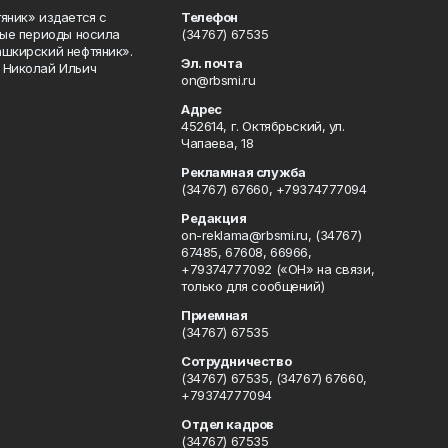
яник» издается с
Телефон
ные периоды носила
(34767) 67535
ашкирский нефтяник».
Эл. почта
 Николай Ильич
on@rbsmi.ru
Адрес
452614, г. Октябрьский, ул.
Чапаева, 18
Рекламная служба
(34767) 67660, +79374777094
Редакция
on-reklama@rbsmi.ru, (34767)
67485, 67608, 66966,
+79374777092 («ОН» на связи,
только для сообщений)
Приемная
(34767) 67535
Сотрудничество
(34767) 67535, (34767) 67660,
+79374777094
Отдел кадров
(34767) 67535