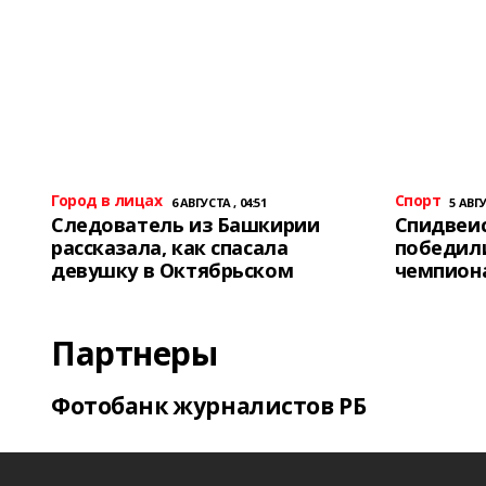
Город в лицах
Спорт
6 АВГУСТА , 04:51
5 АВГУ
Следователь из Башкирии
Спидвеис
рассказала, как спасала
победили
девушку в Октябрьском
чемпион
Партнеры
Фотобанк журналистов РБ