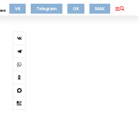
VK
Telegram
ОК
MAX
чно