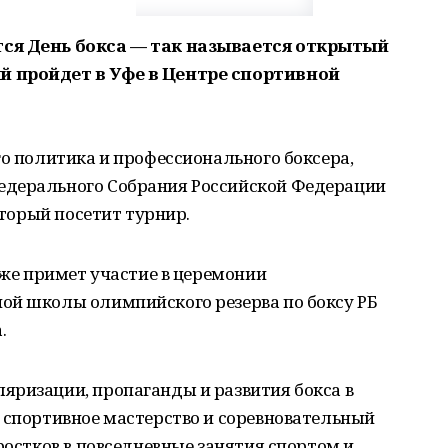
тся День бокса — так называется открытый
й пройдет в Уфе в Центре спортивной
го политика и профессионального боксера,
едерального Собрания Российской Федерации
оторый посетит турнир.
кже примет участие в церемонии
ой школы олимпийского резерва по боксу РБ
.
яризации, пропаганды и развития бокса в
 спортивное мастерство и соревновательный
ростков в повседневные занятия спортом и