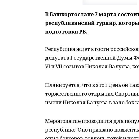
В Башкортостане 7 марта состои
республиканский турнир, которы
подготовки РБ.
Республика ждет в гости российско
депутата Государственной Думы Ф
VI и VII созывов Николая Валуева, к
Планируется, что в этот день он та
торжественного открытия Спортивн
имени Николая Валуева в зале бокса
Мероприятие проводится для попул
республике. Оно призвано повысить
опыт боксеров, вовлечь детей и под