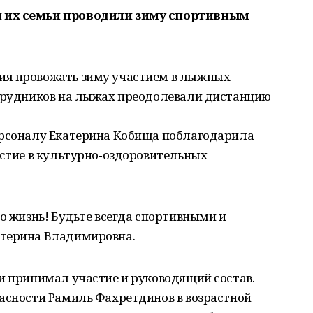
и их семьи проводили зиму спортивным
ия провожать зиму участием в лыжных
отрудников на лыжах преодолевали дистанцию
ерсоналу Екатерина Кобища поблагодарила
астие в культурно‑оздоровительных
то жизнь! Будьте всегда спортивными и
атерина Владимировна.
и принимал участие и руководящий состав.
пасности Рамиль Фахретдинов в возрастной