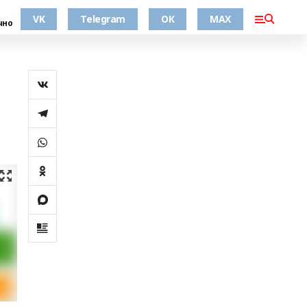
VK
Telegram
ОК
MAX
чно