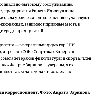
о социально‑бытовому обслуживанию,
оту предприятия Рината Идиятуллина,
ысоком уровне, заводчане активно участвуют
ревнованиях, занимают призовые места в
е среди предприятий.
риятия — генеральный директор ЗПИ
, директор СОК «Спартака» Валерьян
 совета ветеранов физкультуры и спорта, член
ивы» Фоарис Зарипов — уверены, что
диняют заводчан, делают коллектив
й корреспондент. Фото: Айрата Зарипова