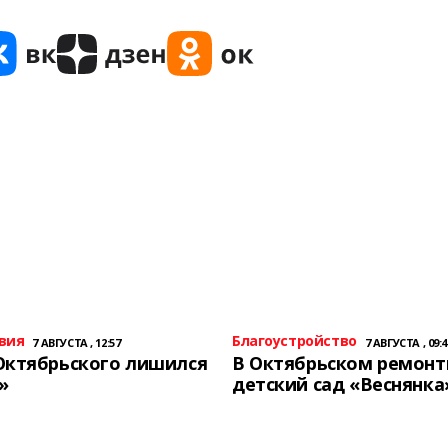
вия
Благоустройство
7 АВГУСТА , 12:57
7 АВГУСТА , 09:4
Октябрьского лишился
В Октябрьском ремон
»
детский сад «Веснянка