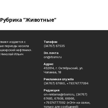
Рубрика "Животные"
яник» издается с
Телефон
ные периоды носила
(34767) 67535
ашкирский нефтяник».
Эл. почта
 Николай Ильич
on@rbsmi.ru
Адрес
452614, г. Октябрьский, ул.
Чапаева, 18
Рекламная служба
(34767) 67660, +79374777094
Редакция
on-reklama@rbsmi.ru, (34767)
67485, 67608, 66966,
+79374777092 («ОН» на связи,
только для сообщений)