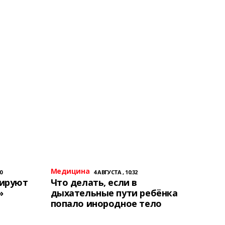
Медицина
0
4 АВГУСТА , 10:32
тируют
Что делать, если в
»
дыхательные пути ребёнка
попало инородное тело