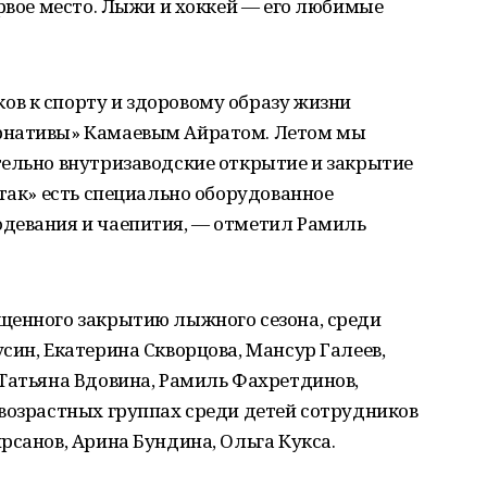
ервое место. Лыжи и хоккей — его любимые
в к спорту и здоровому образу жизни
рнативы» Камаевым Айратом. Летом мы
тельно внутризаводские открытие и закрытие
ртак» есть специально оборудованное
девания и чаепития, — отметил Рамиль
щенного закрытию лыжного сезона, среди
син, Екатерина Скворцова, Мансур Галеев,
Татьяна Вдовина, Рамиль Фахретдинов,
возрастных группах среди детей сотрудников
рсанов, Арина Бундина, Ольга Кукса.