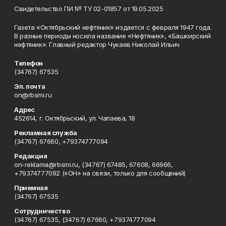
Свидетельство ПИ № ТУ 02-01857 от 19.05.2025
Газета «Октябрьский нефтяник» издается с февраля 1947 года.
В разные периоды носила название «Нефтяник», «Башкирский
нефтяник». Главный редактор Чукаев Николай Ильич
Телефон
(34767) 67535
Эл. почта
on@rbsmi.ru
Адрес
452614, г. Октябрьский, ул. Чапаева, 18
Рекламная служба
(34767) 67660, +79374777094
Редакция
on-reklama@rbsmi.ru, (34767) 67485, 67608, 66966,
+79374777092 («ОН» на связи, только для сообщений)
Приемная
(34767) 67535
Сотрудничество
(34767) 67535, (34767) 67660, +79374777094