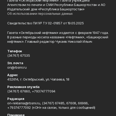
газеты «Октябрьский нефтяник». Газета учреждена
Агентством по печати и СМИ Республики Башкортостан и АО
Издательский дом «Республика Башкортостан»
Об использовании персональных данных
Свидетельство ПИ № ТУ 02-01857 от 19.05.2025
Газета «Октябрьский нефтяник» издается с февраля 1947 года.
В разные периоды носила название «Нефтяник», «Башкирский
нефтяник». Главный редактор Чукаев Николай Ильич
Телефон
(34767) 67535
Эл. почта
on@rbsmi.ru
Адрес
452614, г. Октябрьский, ул. Чапаева, 18
Рекламная служба
(34767) 67660, +79374777094
Редакция
on-reklama@rbsmi.ru, (34767) 67485, 67608, 66966,
+79374777092 («ОН» на связи, только для сообщений)
Приемная