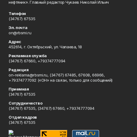
нефтяник». Главный редактор Чукаев Николай Ильич
Телефон
(34767) 67535
Эл. почта
on@rbsmi.ru
Адрес
452614, г. Октябрьский, ул. Чапаева, 18
Рекламная служба
(34767) 67660, +79374777094
Редакция
on-reklama@rbsmi.ru, (34767) 67485, 67608, 66966,
+79374777092 («ОН» на связи, только для сообщений)
Приемная
(34767) 67535
Сотрудничество
(34767) 67535, (34767) 67660, +79374777094
Отдел кадров
(34767) 67535