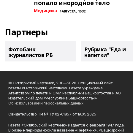
попало инородное тело
Медицина
4 АВГУСТА , 10:32
Партнеры
Фотобанк
Рубрика "Еда и
журналистов РБ
напитки"
© Октябрьский нефтяник, 2011—2026. Официальный сайт
газеты «Октябрьский нефтяник». Газета учреждена
Агентством по печати и СМИ Республики Башкортостан и АО
Издательский дом «Республика Башкортостан»
Об использовании персональных данных
Свидетельство ПИ № ТУ 02-01857 от 19.05.2025
Газета «Октябрьский нефтяник» издается с февраля 1947 года.
В разные периоды носила название «Нефтяник», «Башкирский