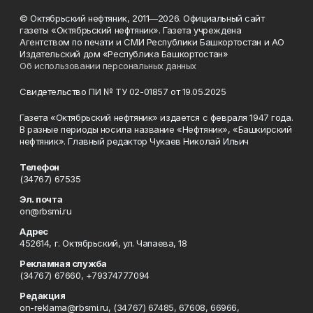
© Октябрьский нефтяник, 2011—2026. Официальный сайт
газеты «Октябрьский нефтяник». Газета учреждена
Агентством по печати и СМИ Республики Башкортостан и АО
Издательский дом «Республика Башкортостан»
Об использовании персональных данных
Свидетельство ПИ № ТУ 02-01857 от 19.05.2025
Газета «Октябрьский нефтяник» издается с февраля 1947 года.
В разные периоды носила название «Нефтяник», «Башкирский
нефтяник». Главный редактор Чукаев Николай Ильич
Телефон
(34767) 67535
Эл. почта
on@rbsmi.ru
Адрес
452614, г. Октябрьский, ул. Чапаева, 18
Рекламная служба
(34767) 67660, +79374777094
Редакция
on-reklama@rbsmi.ru, (34767) 67485, 67608, 66966,