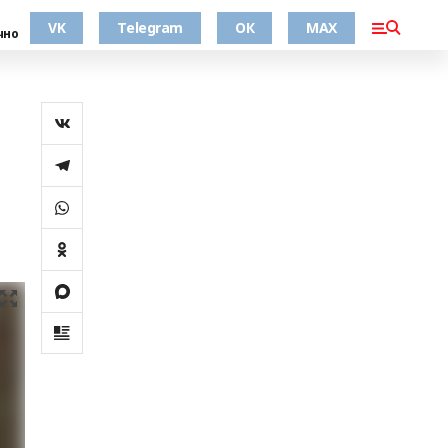
VK
Telegram
ОК
MAX
чно