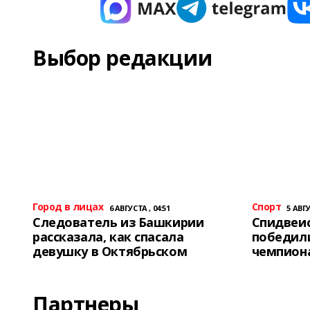
Выбор редакции
Город в лицах
Спорт
6 АВГУСТА , 04:51
5 АВГУ
Следователь из Башкирии
Спидвеис
рассказала, как спасала
победили
девушку в Октябрьском
чемпион
Партнеры