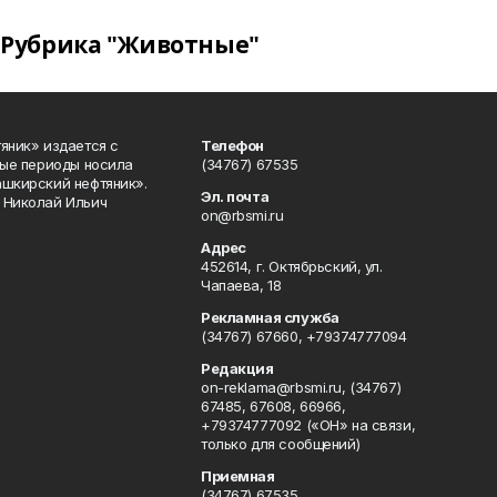
Рубрика "Животные"
яник» издается с
Телефон
ные периоды носила
(34767) 67535
ашкирский нефтяник».
Эл. почта
 Николай Ильич
on@rbsmi.ru
Адрес
452614, г. Октябрьский, ул.
Чапаева, 18
Рекламная служба
(34767) 67660, +79374777094
Редакция
on-reklama@rbsmi.ru, (34767)
67485, 67608, 66966,
+79374777092 («ОН» на связи,
только для сообщений)
Приемная
(34767) 67535