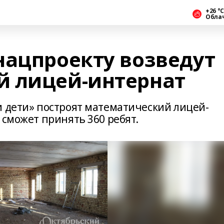
+26 °С
Обла
нацпроекту возведут
й лицей-интернат
и дети» построят математический лицей-
 сможет принять 360 ребят.